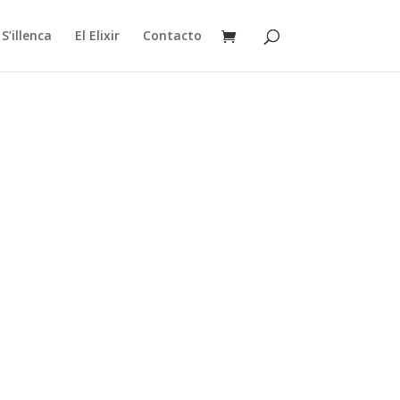
S’illenca
El Elixir
Contacto