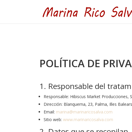
POLÍTICA DE PRIV
1. Responsable del tratam
Responsable: Hibiscus Market Producciones, 
Dirección: Blanquerna, 23, Palma, Illes Balear
Email:
marina@marinaricosalva.com
Sitio web:
www.marinaricosalva.com
2. Datos que se recopilan