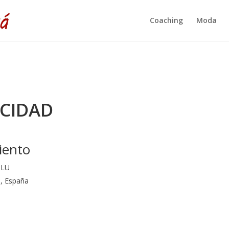
Coaching
Moda
ACIDAD
iento
SLU
s, España