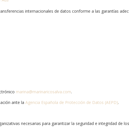
ransferencias internacionales de datos conforme a las garantías ade
ectrónico
marina@marinaricosalva.com
.
ación ante la
Agencia Española de Protección de Datos (AEPD)
.
anizativas necesarias para garantizar la seguridad e integridad de lo