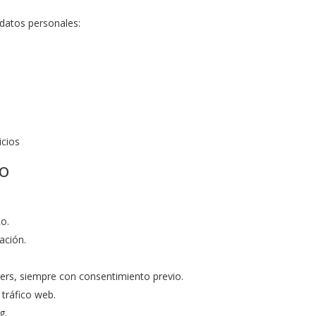
 datos personales:
icios
to
to.
ación.
ers, siempre con consentimiento previo.
 tráfico web.
g.